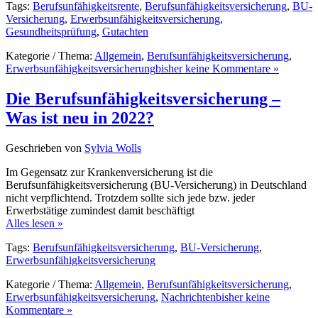
Tags:
Berufsunfähigkeitsrente
,
Berufsunfähigkeitsversicherung
,
BU-
Versicherung
,
Erwerbsunfähigkeitsversicherung
,
Gesundheitsprüfung
,
Gutachten
Kategorie / Thema:
Allgemein
,
Berufsunfähigkeitsversicherung
,
Erwerbsunfähigkeitsversicherung
bisher keine Kommentare »
Die Berufsunfähigkeitsversicherung –
Was ist neu in 2022?
Geschrieben von
Sylvia Wolls
Im Gegensatz zur Krankenversicherung ist die
Berufsunfähigkeitsversicherung (BU-Versicherung) in Deutschland
nicht verpflichtend. Trotzdem sollte sich jede bzw. jeder
Erwerbstätige zumindest damit beschäftigt
Alles lesen »
Tags:
Berufsunfähigkeitsversicherung
,
BU-Versicherung
,
Erwerbsunfähigkeitsversicherung
Kategorie / Thema:
Allgemein
,
Berufsunfähigkeitsversicherung
,
Erwerbsunfähigkeitsversicherung
,
Nachrichten
bisher keine
Kommentare »