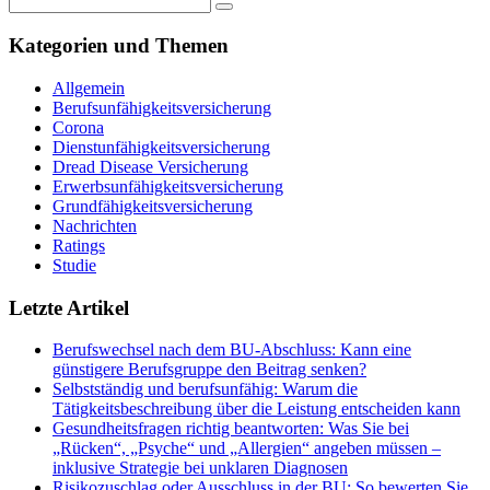
Kategorien und Themen
Allgemein
Berufsunfähigkeitsversicherung
Corona
Dienstunfähigkeitsversicherung
Dread Disease Versicherung
Erwerbsunfähigkeitsversicherung
Grundfähigkeitsversicherung
Nachrichten
Ratings
Studie
Letzte Artikel
Berufswechsel nach dem BU-Abschluss: Kann eine
günstigere Berufsgruppe den Beitrag senken?
Selbstständig und berufsunfähig: Warum die
Tätigkeitsbeschreibung über die Leistung entscheiden kann
Gesundheitsfragen richtig beantworten: Was Sie bei
„Rücken“, „Psyche“ und „Allergien“ angeben müssen –
inklusive Strategie bei unklaren Diagnosen
Risikozuschlag oder Ausschluss in der BU: So bewerten Sie