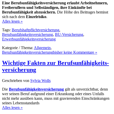
Eine Berufsunfähigkeitsversicherung erlaubt Arbeitnehmern,
Freiberuflern und Selbständigen, ihre Einkünfte bei
Berufsunfähigkeit abzusichern.
Die Höhe des Beitrages bemisst
sich nach dem
Einzelrisiko
.
Alles lesen »
Tags:
Berufshaftpflichtversicherung
,
Berufsunfähigkeitsversicherung
,
BU-Versicherung
,
Erwerbsunfähigkeitsversicherung
Kategorie / Thema:
Allgemein
,
Berufsunfähigkeitsversicherung
bisher keine Kommentare »
Wichtige Fak­ten zur Berufs­un­fä­hig­keits­
ver­si­che­rung
Geschrieben von
Sylvia Wolls
Die
Berufsunfähigkeitsversicherung
gilt als unverzichtbar, denn
wer seinen Beruf aufgrund einer Erkrankung oder eines Unfalls
nicht mehr ausüben kann, muss mit gravierenden Einschränkungen
seines Lebensstandards
Alles lesen »