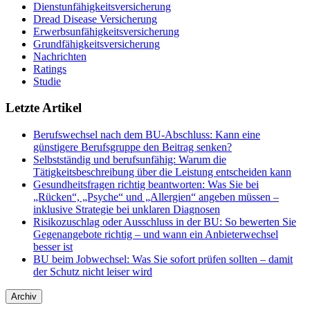
Dienstunfähigkeitsversicherung
Dread Disease Versicherung
Erwerbsunfähigkeitsversicherung
Grundfähigkeitsversicherung
Nachrichten
Ratings
Studie
Letzte Artikel
Berufswechsel nach dem BU-Abschluss: Kann eine
günstigere Berufsgruppe den Beitrag senken?
Selbstständig und berufsunfähig: Warum die
Tätigkeitsbeschreibung über die Leistung entscheiden kann
Gesundheitsfragen richtig beantworten: Was Sie bei
„Rücken“, „Psyche“ und „Allergien“ angeben müssen –
inklusive Strategie bei unklaren Diagnosen
Risikozuschlag oder Ausschluss in der BU: So bewerten Sie
Gegenangebote richtig – und wann ein Anbieterwechsel
besser ist
BU beim Jobwechsel: Was Sie sofort prüfen sollten – damit
der Schutz nicht leiser wird
Archiv