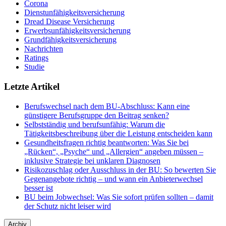
Corona
Dienstunfähigkeitsversicherung
Dread Disease Versicherung
Erwerbsunfähigkeitsversicherung
Grundfähigkeitsversicherung
Nachrichten
Ratings
Studie
Letzte Artikel
Berufswechsel nach dem BU-Abschluss: Kann eine
günstigere Berufsgruppe den Beitrag senken?
Selbstständig und berufsunfähig: Warum die
Tätigkeitsbeschreibung über die Leistung entscheiden kann
Gesundheitsfragen richtig beantworten: Was Sie bei
„Rücken“, „Psyche“ und „Allergien“ angeben müssen –
inklusive Strategie bei unklaren Diagnosen
Risikozuschlag oder Ausschluss in der BU: So bewerten Sie
Gegenangebote richtig – und wann ein Anbieterwechsel
besser ist
BU beim Jobwechsel: Was Sie sofort prüfen sollten – damit
der Schutz nicht leiser wird
Archiv