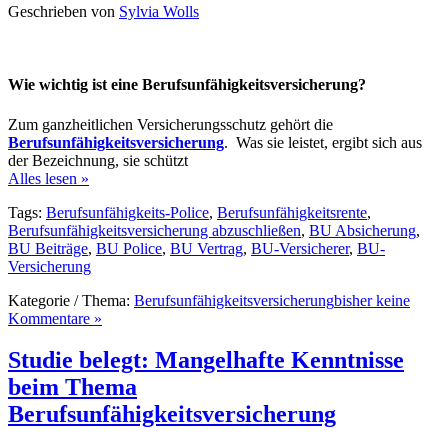
Geschrieben von
Sylvia Wolls
Wie wichtig ist eine Berufsunfähigkeitsversicherung?
Zum ganzheitlichen Versicherungsschutz gehört die
Berufsunfähigkeitsversicherung
. Was sie leistet, ergibt sich aus
der Bezeichnung, sie schützt
Alles lesen »
Tags:
Berufsunfähigkeits-Police
,
Berufsunfähigkeitsrente
,
Berufsunfähigkeitsversicherung abzuschließen
,
BU Absicherung
,
BU Beiträge
,
BU Police
,
BU Vertrag
,
BU-Versicherer
,
BU-
Versicherung
Kategorie / Thema:
Berufsunfähigkeitsversicherung
bisher keine
Kommentare »
Studie belegt: Mangelhafte Kenntnisse
beim Thema
Berufsunfähigkeitsversicherung