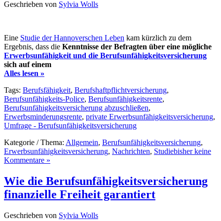
Geschrieben von
Sylvia Wolls
Eine
Studie der Hannoverschen Leben
kam kürzlich zu dem
Ergebnis, dass die
Kenntnisse der Befragten über eine mögliche
Erwerbsunfähigkeit und die Berufsunfähigkeitsversicherung
sich auf einem
Alles lesen »
Tags:
Berufsfähigkeit
,
Berufshaftpflichtversicherung
,
Berufsunfähigkeits-Police
,
Berufsunfähigkeitsrente
,
Berufsunfähigkeitsversicherung abzuschließen
,
Erwerbsminderungsrente
,
private Erwerbsunfähigkeitsversicherung
,
Umfrage - Berufsunfähigkeitsversicherung
Kategorie / Thema:
Allgemein
,
Berufsunfähigkeitsversicherung
,
Erwerbsunfähigkeitsversicherung
,
Nachrichten
,
Studie
bisher keine
Kommentare »
Wie die Berufsunfähigkeitsversicherung
finanzielle Freiheit garantiert
Geschrieben von
Sylvia Wolls