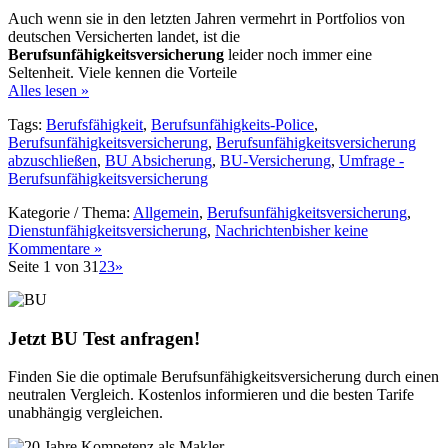
Auch wenn sie in den letzten Jahren vermehrt in Portfolios von
deutschen Versicherten landet, ist die
Berufsunfähigkeitsversicherung
leider noch immer eine
Seltenheit. Viele kennen die Vorteile
Alles lesen »
Tags:
Berufsfähigkeit
,
Berufsunfähigkeits-Police
,
Berufsunfähigkeitsversicherung
,
Berufsunfähigkeitsversicherung
abzuschließen
,
BU Absicherung
,
BU-Versicherung
,
Umfrage -
Berufsunfähigkeitsversicherung
Kategorie / Thema:
Allgemein
,
Berufsunfähigkeitsversicherung
,
Dienstunfähigkeitsversicherung
,
Nachrichten
bisher keine
Kommentare »
Seite 1 von 3
1
2
3
»
Jetzt BU Test anfragen!
Finden Sie die optimale Berufsunfähigkeitsversicherung durch einen
neutralen Vergleich. Kostenlos informieren und die besten Tarife
unabhängig vergleichen.