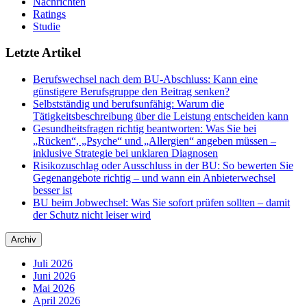
Nachrichten
Ratings
Studie
Letzte Artikel
Berufswechsel nach dem BU-Abschluss: Kann eine
günstigere Berufsgruppe den Beitrag senken?
Selbstständig und berufsunfähig: Warum die
Tätigkeitsbeschreibung über die Leistung entscheiden kann
Gesundheitsfragen richtig beantworten: Was Sie bei
„Rücken“, „Psyche“ und „Allergien“ angeben müssen –
inklusive Strategie bei unklaren Diagnosen
Risikozuschlag oder Ausschluss in der BU: So bewerten Sie
Gegenangebote richtig – und wann ein Anbieterwechsel
besser ist
BU beim Jobwechsel: Was Sie sofort prüfen sollten – damit
der Schutz nicht leiser wird
Archiv
Juli 2026
Juni 2026
Mai 2026
April 2026