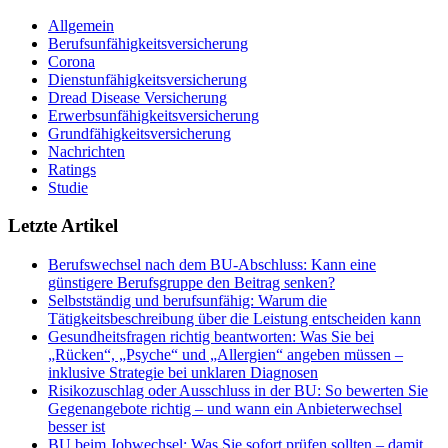
Allgemein
Berufsunfähigkeitsversicherung
Corona
Dienstunfähigkeitsversicherung
Dread Disease Versicherung
Erwerbsunfähigkeitsversicherung
Grundfähigkeitsversicherung
Nachrichten
Ratings
Studie
Letzte Artikel
Berufswechsel nach dem BU-Abschluss: Kann eine
günstigere Berufsgruppe den Beitrag senken?
Selbstständig und berufsunfähig: Warum die
Tätigkeitsbeschreibung über die Leistung entscheiden kann
Gesundheitsfragen richtig beantworten: Was Sie bei
„Rücken“, „Psyche“ und „Allergien“ angeben müssen –
inklusive Strategie bei unklaren Diagnosen
Risikozuschlag oder Ausschluss in der BU: So bewerten Sie
Gegenangebote richtig – und wann ein Anbieterwechsel
besser ist
BU beim Jobwechsel: Was Sie sofort prüfen sollten – damit