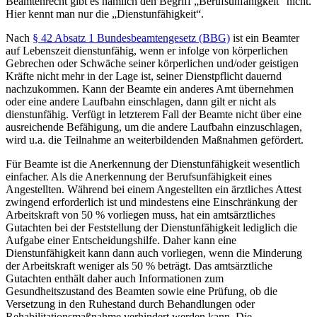
Beamtenrecht gibt es nämlich den Begriff „Berufsunfähigkeit“ nicht.
Hier kennt man nur die „Dienstunfähigkeit“.
Nach
§ 42 Absatz 1 Bundesbeamtengesetz (BBG)
ist ein Beamter
auf Lebenszeit dienstunfähig, wenn er infolge von körperlichen
Gebrechen oder Schwäche seiner körperlichen und/oder geistigen
Kräfte nicht mehr in der Lage ist, seiner Dienstpflicht dauernd
nachzukommen. Kann der Beamte ein anderes Amt übernehmen
oder eine andere Laufbahn einschlagen, dann gilt er nicht als
dienstunfähig. Verfügt in letzterem Fall der Beamte nicht über eine
ausreichende Befähigung, um die andere Laufbahn einzuschlagen,
wird u.a. die Teilnahme an weiterbildenden Maßnahmen gefördert.
Für Beamte ist die Anerkennung der Dienstunfähigkeit wesentlich
einfacher. Als die Anerkennung der Berufsunfähigkeit eines
Angestellten. Während bei einem Angestellten ein ärztliches Attest
zwingend erforderlich ist und mindestens eine Einschränkung der
Arbeitskraft von 50 % vorliegen muss, hat ein amtsärztliches
Gutachten bei der Feststellung der Dienstunfähigkeit lediglich die
Aufgabe einer Entscheidungshilfe. Daher kann eine
Dienstunfähigkeit kann dann auch vorliegen, wenn die Minderung
der Arbeitskraft weniger als 50 % beträgt. Das amtsärztliche
Gutachten enthält daher auch Informationen zum
Gesundheitszustand des Beamten sowie eine Prüfung, ob die
Versetzung in den Ruhestand durch Behandlungen oder
Rehabilitationsmaßnahme verhindert werden kann. Die