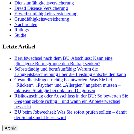
Dienstunfähigkeitsversicherung
Dread Disease Versicherung
Erwerbsunfähigkeitsversicherung
Grundfähigkeitsversicherung
Nachrichten
Ratings
Studie
Letzte Artikel
Berufswechsel nach dem BU-Abschluss: Kann eine
günstigere Berufsgruppe den Beitrag senken?
Selbstständig und berufsunfähig: Warum die
Tätigkeitsbeschreibung über die Leistung entscheiden kann
Gesundheitsfragen richtig beantworten: Was Sie bei
„Rücken“, „Psyche“ und „Allergien“ angeben müssen –
inklusive Strategie bei unklaren Diagnosen
Risikozuschlag oder Ausschluss in der BU: So bewerten Sie
Gegenangebote richtig – und wann ein Anbieterwechsel
besser ist
BU beim Jobwechsel: Was Sie sofort prüfen sollten – damit
der Schutz nicht leiser wird
Archiv