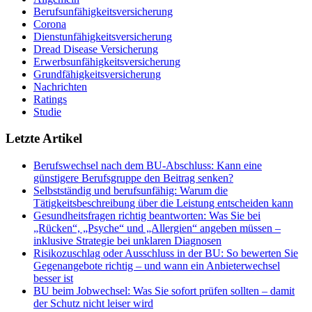
Berufsunfähigkeitsversicherung
Corona
Dienstunfähigkeitsversicherung
Dread Disease Versicherung
Erwerbsunfähigkeitsversicherung
Grundfähigkeitsversicherung
Nachrichten
Ratings
Studie
Letzte Artikel
Berufswechsel nach dem BU-Abschluss: Kann eine
günstigere Berufsgruppe den Beitrag senken?
Selbstständig und berufsunfähig: Warum die
Tätigkeitsbeschreibung über die Leistung entscheiden kann
Gesundheitsfragen richtig beantworten: Was Sie bei
„Rücken“, „Psyche“ und „Allergien“ angeben müssen –
inklusive Strategie bei unklaren Diagnosen
Risikozuschlag oder Ausschluss in der BU: So bewerten Sie
Gegenangebote richtig – und wann ein Anbieterwechsel
besser ist
BU beim Jobwechsel: Was Sie sofort prüfen sollten – damit
der Schutz nicht leiser wird