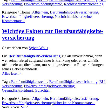
Versicherung
,
Erwerbsminderungsrente
,
Rechtsschutzversicherung
Kategorie / Thema:
Allgemein
,
Berufsunfähigkeitsversicherung
,
Erwerbsunfähigkeitsversicherung
,
Nachrichten
bisher keine
Kommentare »
Wichtige Fak­ten zur Berufs­un­fä­hig­keits­
ver­si­che­rung
Geschrieben von
Sylvia Wolls
Die
Berufsunfähigkeitsversicherung
gilt als unverzichtbar, denn
wer seinen Beruf aufgrund einer Erkrankung oder eines Unfalls
nicht mehr ausüben kann, muss mit gravierenden Einschränkungen
seines Lebensstandards
Alles lesen »
Tags:
Berufsunfähigkeitsrente
,
Berufsunfähigkeitsversicherung
,
BU-
Versicherung
,
Erwerbsunfähigkeitsversicherung
,
Gesundheitsprüfung
,
Gutachten
Kategorie / Thema:
Allgemein
,
Berufsunfähigkeitsversicherung
,
Erwerbsunfähigkeitsversicherung
bisher keine Kommentare »
Seite 2 von 2
«
1
2