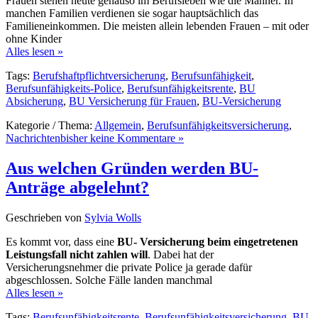
Frauen stehen heute genauso im Berufsleben wie die Männer. In
manchen Familien verdienen sie sogar hauptsächlich das
Familieneinkommen. Die meisten allein lebenden Frauen – mit oder
ohne Kinder
Alles lesen »
Tags:
Berufshaftpflichtversicherung
,
Berufsunfähigkeit
,
Berufsunfähigkeits-Police
,
Berufsunfähigkeitsrente
,
BU
Absicherung
,
BU Versicherung für Frauen
,
BU-Versicherung
Kategorie / Thema:
Allgemein
,
Berufsunfähigkeitsversicherung
,
Nachrichten
bisher keine Kommentare »
Aus welchen Gründen werden BU-
Anträge abgelehnt?
Geschrieben von
Sylvia Wolls
Es kommt vor, dass eine
BU- Versicherung
beim eingetretenen
Leistungsfall nicht zahlen will
. Dabei hat der
Versicherungsnehmer die private Police ja gerade dafür
abgeschlossen. Solche Fälle landen manchmal
Alles lesen »
Tags:
Berufsunfähigkeitsrente
,
Berufsunfähigkeitsversicherung
,
BU-