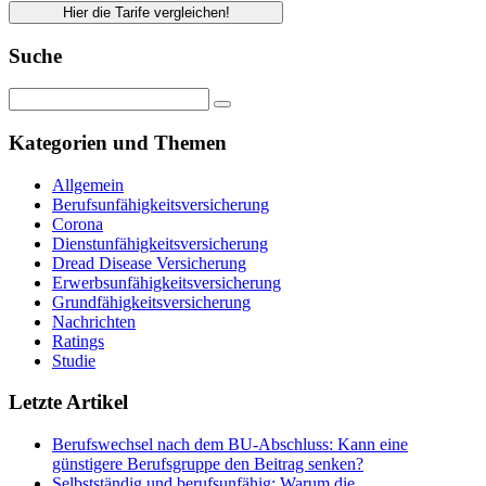
Hier die Tarife vergleichen!
Suche
Kategorien und Themen
Allgemein
Berufsunfähigkeitsversicherung
Corona
Dienstunfähigkeitsversicherung
Dread Disease Versicherung
Erwerbsunfähigkeitsversicherung
Grundfähigkeitsversicherung
Nachrichten
Ratings
Studie
Letzte Artikel
Berufswechsel nach dem BU-Abschluss: Kann eine
günstigere Berufsgruppe den Beitrag senken?
Selbstständig und berufsunfähig: Warum die