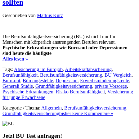
sollten
Geschrieben von
Markus Kurz
Die Berufsunfähigkeitsversicherung (BU) ist nicht nur für
Menschen mit körperlich anstrengenden Berufen relevant.
Psychische Erkrankungen wie Burn-out oder Depressionen
sind heute die häufigste
Alles lesen »
Tags:
Absicherung im Bürojob
,
Arbeitskraftabsicherung
,
Berufsunfähigkeit
,
Berufsunfähigkeitsversicherung
,
BU Vergleich
,
Burn-out
,
Büroangestellte
,
Depression
,
Erwerbsminderungsrente
,
Generali Studie
,
Grundfähigkeitsversicherung
,
private Vorsorge
,
Psychische Erkrankungen
,
Risiko Berufsunfähigkeit
,
Versicherung
für junge Erwachsene
Kategorie / Thema:
Allgemein
,
Berufsunfähigkeitsversicherung
,
Grundfähigkeitsversicherung
bisher keine Kommentare »
Jetzt BU Test anfragen!