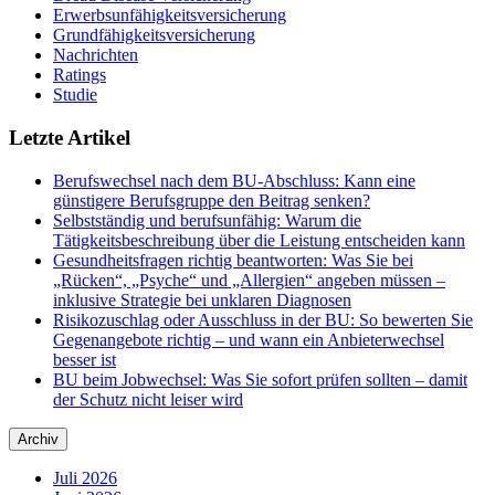
Erwerbsunfähigkeitsversicherung
Grundfähigkeitsversicherung
Nachrichten
Ratings
Studie
Letzte Artikel
Berufswechsel nach dem BU-Abschluss: Kann eine
günstigere Berufsgruppe den Beitrag senken?
Selbstständig und berufsunfähig: Warum die
Tätigkeitsbeschreibung über die Leistung entscheiden kann
Gesundheitsfragen richtig beantworten: Was Sie bei
„Rücken“, „Psyche“ und „Allergien“ angeben müssen –
inklusive Strategie bei unklaren Diagnosen
Risikozuschlag oder Ausschluss in der BU: So bewerten Sie
Gegenangebote richtig – und wann ein Anbieterwechsel
besser ist
BU beim Jobwechsel: Was Sie sofort prüfen sollten – damit
der Schutz nicht leiser wird
Archiv
Juli 2026