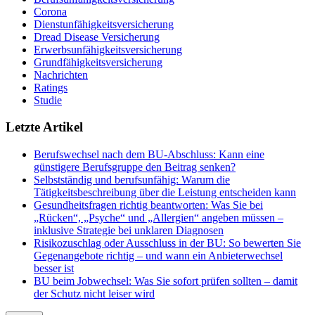
Corona
Dienstunfähigkeitsversicherung
Dread Disease Versicherung
Erwerbsunfähigkeitsversicherung
Grundfähigkeitsversicherung
Nachrichten
Ratings
Studie
Letzte Artikel
Berufswechsel nach dem BU-Abschluss: Kann eine
günstigere Berufsgruppe den Beitrag senken?
Selbstständig und berufsunfähig: Warum die
Tätigkeitsbeschreibung über die Leistung entscheiden kann
Gesundheitsfragen richtig beantworten: Was Sie bei
„Rücken“, „Psyche“ und „Allergien“ angeben müssen –
inklusive Strategie bei unklaren Diagnosen
Risikozuschlag oder Ausschluss in der BU: So bewerten Sie
Gegenangebote richtig – und wann ein Anbieterwechsel
besser ist
BU beim Jobwechsel: Was Sie sofort prüfen sollten – damit
der Schutz nicht leiser wird