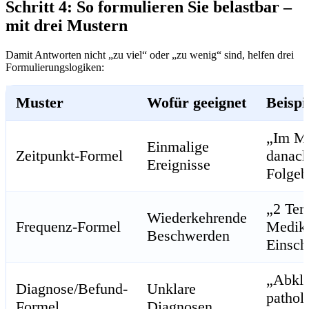
Schritt 4: So formulieren Sie belastbar –
mit drei Mustern
Damit Antworten nicht „zu viel“ oder „zu wenig“ sind, helfen drei
Formulierungslogiken:
Muster
Wofür geeignet
Beispi
„Im MM
Einmalige
Zeitpunkt-Formel
danach
Ereignisse
Folgeb
„2 Ter
Wiederkehrende
Frequenz-Formel
Medika
Beschwerden
Einsch
„Abklä
Diagnose/Befund-
Unklare
pathol
Formel
Diagnosen