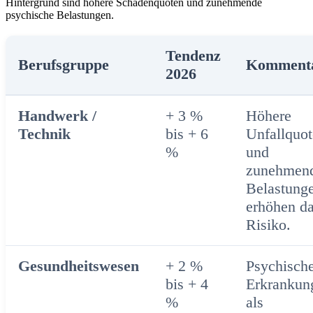
Hintergrund sind höhere Schadenquoten und zunehmende
psychische Belastungen.
Tendenz
Berufsgruppe
Komment
2026
Handwerk /
+ 3 %
Höhere
Technik
bis + 6
Unfallquo
%
und
zunehmen
Belastung
erhöhen d
Risiko.
Gesundheitswesen
+ 2 %
Psychisch
bis + 4
Erkrankun
%
als