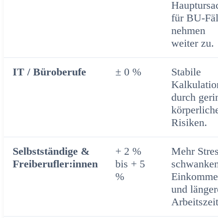
Hauptursa
für BU-Fäl
nehmen
weiter zu.
IT / Büroberufe
± 0 %
Stabile
Kalkulatio
durch geri
körperlich
Risiken.
Selbstständige &
+ 2 %
Mehr Stres
Freiberufler:innen
bis + 5
schwanke
%
Einkomme
und länger
Arbeitszei