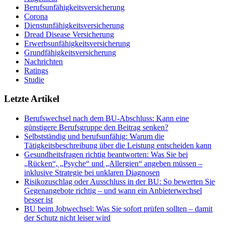
Berufsunfähigkeitsversicherung
Corona
Dienstunfähigkeitsversicherung
Dread Disease Versicherung
Erwerbsunfähigkeitsversicherung
Grundfähigkeitsversicherung
Nachrichten
Ratings
Studie
Letzte Artikel
Berufswechsel nach dem BU-Abschluss: Kann eine
günstigere Berufsgruppe den Beitrag senken?
Selbstständig und berufsunfähig: Warum die
Tätigkeitsbeschreibung über die Leistung entscheiden kann
Gesundheitsfragen richtig beantworten: Was Sie bei
„Rücken“, „Psyche“ und „Allergien“ angeben müssen –
inklusive Strategie bei unklaren Diagnosen
Risikozuschlag oder Ausschluss in der BU: So bewerten Sie
Gegenangebote richtig – und wann ein Anbieterwechsel
besser ist
BU beim Jobwechsel: Was Sie sofort prüfen sollten – damit
der Schutz nicht leiser wird