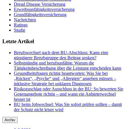
Dread Disease Versicherung
Erwerbsunfähigkeitsversicherung
Grundfähigkeitsversicherung
Nachrichten
Ratings
Studie
Letzte Artikel
Berufswechsel nach dem BU-Abschluss: Kann eine
günstigere Berufsgruppe den Beitrag senken?
Selbstständig und berufsunfähig: Warum die
Tätigkeitsbeschreibung über die Leistung entscheiden kann
Gesundheitsfragen richtig beantworten: Was Sie bei
„Rücken“, „Psyche“ und „Allergien“ angeben müssen –
inklusive Strategie bei unklaren Diagnosen
Risikozuschlag oder Ausschluss in der BU: So bewerten Sie
Gegenangebote richtig – und wann ein Anbieterwechsel
besser ist
BU beim Jobwechsel: Was Sie sofort prüfen sollten – damit
der Schutz nicht leiser wird
Archiv